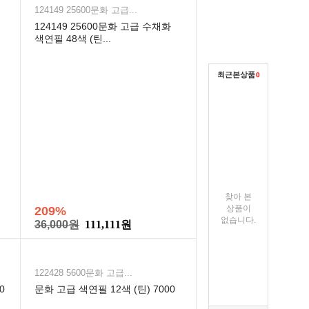
124149 25600문화 고급...
124149 25600문화 고급 수채화
색연필 48색 (틴...
최근본상품
0
찾아 본
상품이
209%
없습니다.
36,000원
111,111원
122428 5600문화 고급...
0
문화 고급 색연필 12색 (틴) 7000