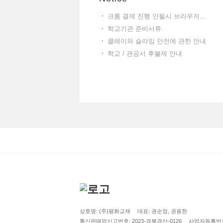
크롬 결제 진행 안될시 브라우저...
학교기관 준비서류
클레이와 슬라임 안전에 관한 안내
학교 / 관공서 후불제 안내
상호명: (주)평화교재
대표: 권순정, 권용한
통신판매업신고번호: 2023-경북경산-0126
사업자등록번호: 