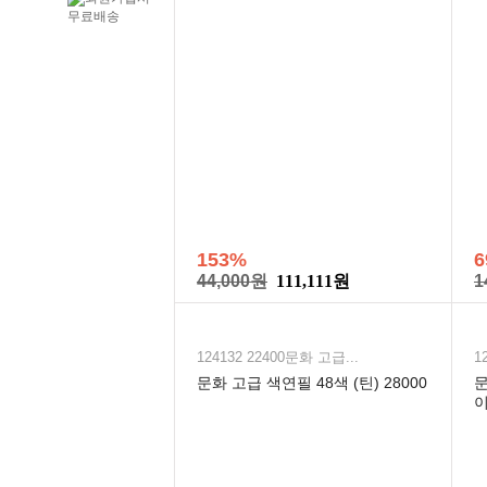
153%
6
44,000원
111,111원
1
124132 22400문화 고급...
1
문화 고급 색연필 48색 (틴) 28000
문
이