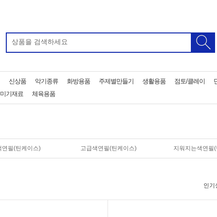
신상품
악기종류
화방용품
주제별만들기
생활용품
점토/클레이
미기재료
체육용품
연필(틴케이스)
고급색연필(틴케이스)
지워지는색연필(
인기