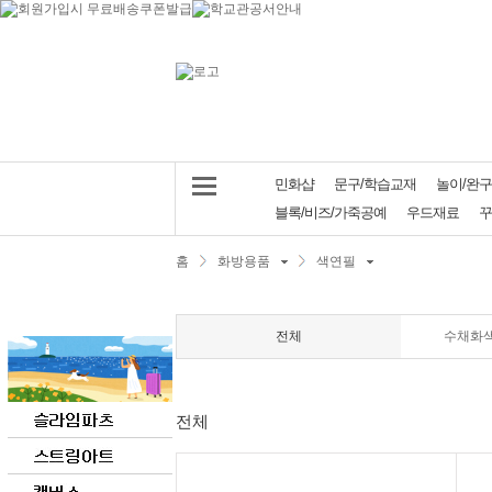
민화샵
문구/학습교재
놀이/완구
블록/비즈/가죽공예
우드재료
꾸
홈
화방용품
색연필
전체
수채화색
전체