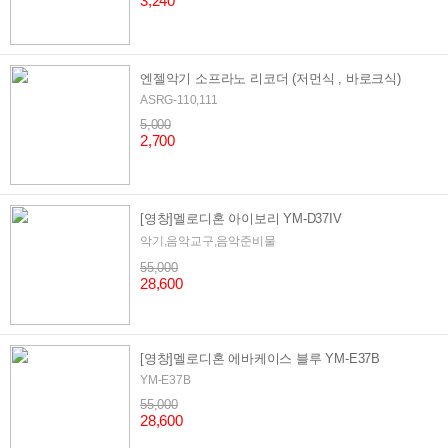
3,240
엔젤악기 소프라노 리코더 (저먼식 , 바로크식)
ASRG-110,111
5,000
2,700
[영창]멜로디혼 아이보리 YM-D37IV
악기,음악교구,음악준비물
55,000
28,600
[영창]멜로디혼 에바케이스 블루 YM-E37B
YM-E37B
55,000
28,600