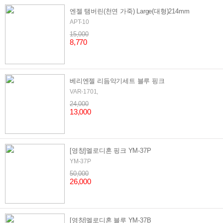
엔젤 탬버린(천연 가죽) Large(대형)214mm
APT-10
15,000
8,770
베리엔젤 리듬악기세트 블루 핑크
VAR-1701,
24,000
13,000
[영창]멜로디혼 핑크 YM-37P
YM-37P
50,000
26,000
[영창]멜로디혼 블루 YM-37B