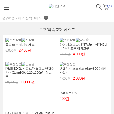
0
문구/학습교재
음악교재
문구/학습교재 베스트
물로 쓰는 서예붓 세트
양면 지오보드(사각7x7pin,삼각45pi
n) / 수학교구 창의교구
2,450원
5,000원
4,000원
6,000원
[평화] EDX멀티큐브/연결큐브/연결수
엔젤악기 소프라노 리코더 50 (저먼
막대 (2cm)100p/120p/150p/수학교
타입)
구
2,080원
4,000원
11,000원
20,000원
400 셀로판지
400원
[정품]야마하 소프라노 리코더 YRS-2