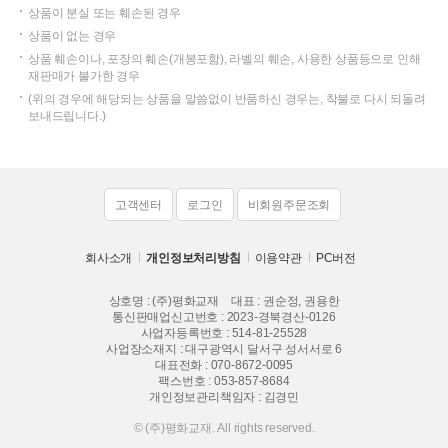
상품이 분실 또는 훼손된 경우
상품이 없는 경우
상품 훼손이나, 포장의 훼손(개봉포함), 라벨의 훼손, 사용한 상품등으로 인해
재판매가 불가한 경우
(위의 경우에 해당되는 상품을 말씀없이 반품하신 경우는, 착불로 다시 되돌려
보내드립니다.)
고객센터
로그인
비회원주문조회
회사소개
개인정보처리방침
이용약관
PC버전
상호명 : (주)평화교재
대표 : 권순정, 권용한
통신판매업신고번호 : 2023-경북경산-0126
사업자등록번호 : 514-81-25528
사업장소재지 : 대구광역시 달서구 성서서로 6
대표전화 :
070-8672-0095
팩스번호 : 053-857-8684
개인정보관리책임자 : 김경민
© (주)평화교재. All rights reserved.